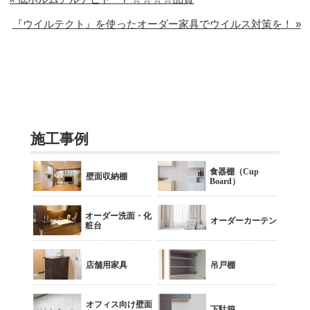
『ウイルテクト』を使ったオーダー家具でウイルス対策を！ »
施工事例
食器棚（Cup
壁面収納棚
Board）
オーダー洗面・化
オーダーカーテン
粧台
店舗用家具
吊戸棚
オフィス向け壁面
下駄箱