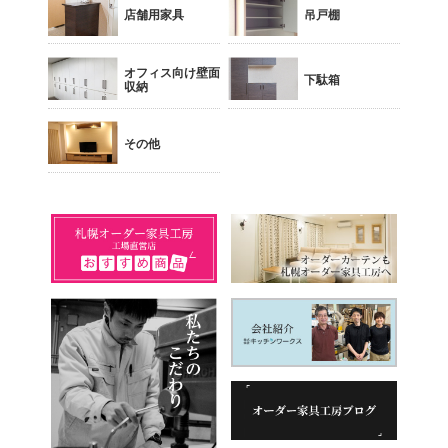
店舗用家具
吊戸棚
オフィス向け壁面
下駄箱
収納
その他