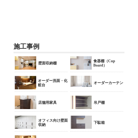
施工事例
食器棚（Cup
壁面収納棚
Board）
オーダー洗面・化
オーダーカーテン
粧台
店舗用家具
吊戸棚
オフィス向け壁面
下駄箱
収納