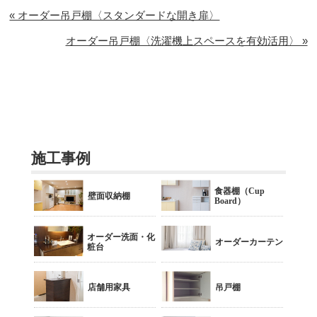
« オーダー吊戸棚〈スタンダードな開き扉〉
オーダー吊戸棚〈洗濯機上スペースを有効活用〉 »
施工事例
食器棚（Cup
壁面収納棚
Board）
オーダー洗面・化
オーダーカーテン
粧台
店舗用家具
吊戸棚