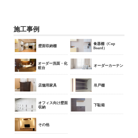
施工事例
食器棚（Cup
壁面収納棚
Board）
オーダー洗面・化
オーダーカーテン
粧台
店舗用家具
吊戸棚
オフィス向け壁面
下駄箱
収納
その他