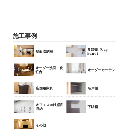
施工事例
食器棚（Cup
壁面収納棚
Board）
オーダー洗面・化
オーダーカーテン
粧台
店舗用家具
吊戸棚
オフィス向け壁面
下駄箱
収納
その他