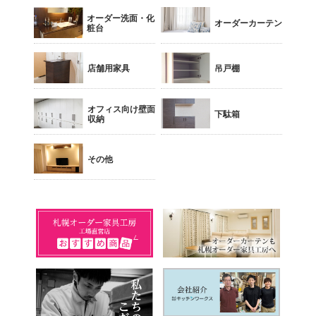
オーダー洗面・化
オーダーカーテン
粧台
店舗用家具
吊戸棚
オフィス向け壁面
下駄箱
収納
その他