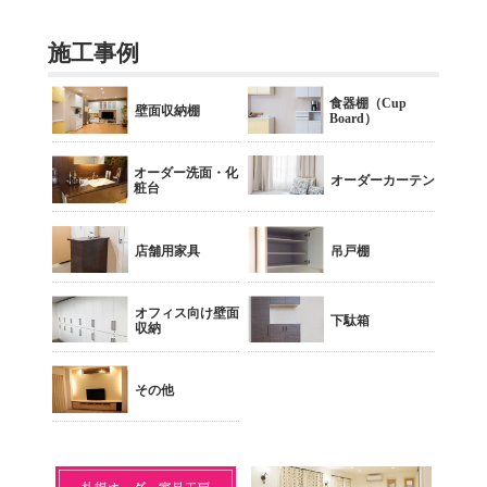
施工事例
食器棚（Cup
壁面収納棚
Board）
オーダー洗面・化
オーダーカーテン
粧台
店舗用家具
吊戸棚
オフィス向け壁面
下駄箱
収納
その他