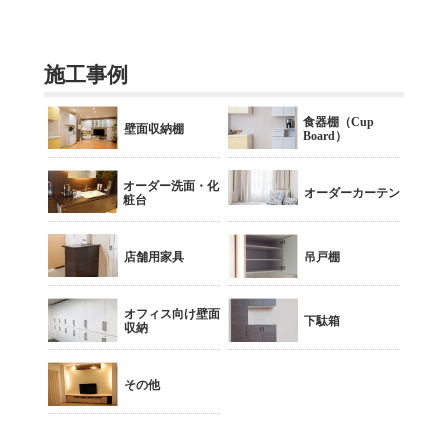
施工事例
食器棚（Cup
壁面収納棚
Board）
オーダー洗面・化
オーダーカーテン
粧台
店舗用家具
吊戸棚
オフィス向け壁面
下駄箱
収納
その他