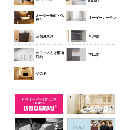
Board）
オーダー洗面・化
オーダーカーテン
粧台
店舗用家具
吊戸棚
オフィス向け壁面
下駄箱
収納
その他