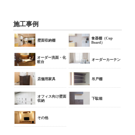
施工事例
食器棚（Cup
壁面収納棚
Board）
オーダー洗面・化
オーダーカーテン
粧台
店舗用家具
吊戸棚
オフィス向け壁面
下駄箱
収納
その他