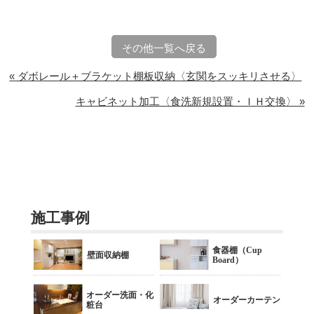
その他一覧へ戻る
« ダボレール＋ブラケット棚板収納〈玄関をスッキリさせる〉
キャビネット加工〈食洗新規設置・ＩＨ交換〉 »
施工事例
食器棚（Cup
壁面収納棚
Board）
オーダー洗面・化
オーダーカーテン
粧台