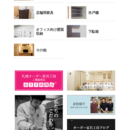
店舗用家具
吊戸棚
オフィス向け壁面
下駄箱
収納
その他