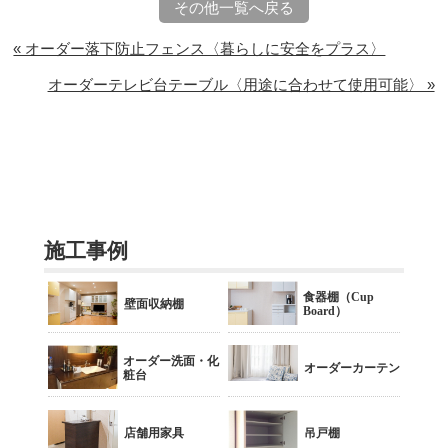
その他一覧へ戻る
« オーダー落下防止フェンス〈暮らしに安全をプラス〉
オーダーテレビ台テーブル〈用途に合わせて使用可能〉 »
施工事例
食器棚（Cup
壁面収納棚
Board）
オーダー洗面・化
オーダーカーテン
粧台
店舗用家具
吊戸棚