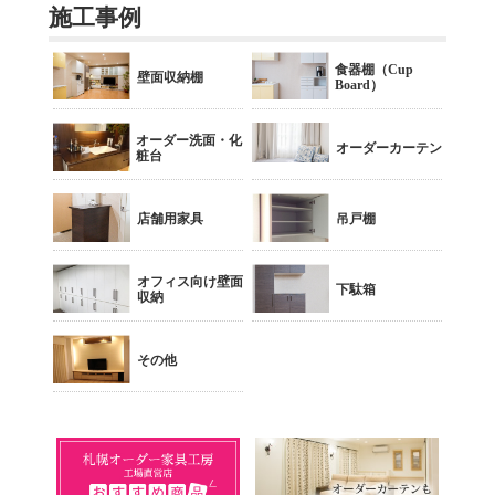
施工事例
食器棚（Cup
壁面収納棚
Board）
オーダー洗面・化
オーダーカーテン
粧台
店舗用家具
吊戸棚
オフィス向け壁面
下駄箱
収納
その他