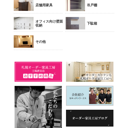
店舗用家具
吊戸棚
オフィス向け壁面
下駄箱
収納
その他