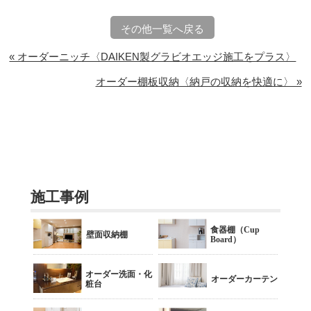
その他一覧へ戻る
« オーダーニッチ〈DAIKEN製グラビオエッジ施工をプラス〉
オーダー棚板収納〈納戸の収納を快適に〉 »
施工事例
食器棚（Cup
壁面収納棚
Board）
オーダー洗面・化
オーダーカーテン
粧台