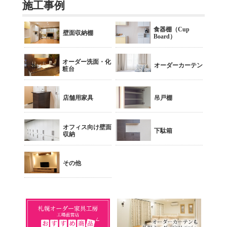
施工事例
食器棚（Cup
壁面収納棚
Board）
オーダー洗面・化
オーダーカーテン
粧台
店舗用家具
吊戸棚
オフィス向け壁面
下駄箱
収納
その他