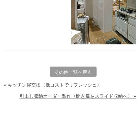
その他一覧へ戻る
« キッチン扉交換〈低コストでリフレッシュ〉
引出し収納オーダー製作〈開き扉をスライド収納へ〉 »