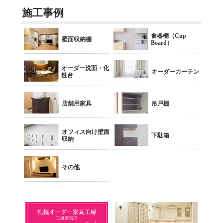
施工事例
食器棚（Cup
壁面収納棚
Board）
オーダー洗面・化
オーダーカーテン
粧台
店舗用家具
吊戸棚
オフィス向け壁面
下駄箱
収納
その他