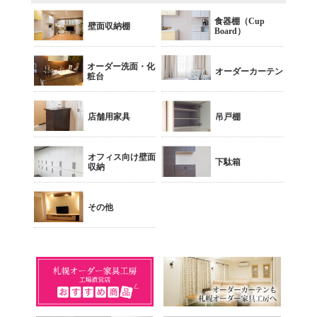
食器棚（Cup
壁面収納棚
Board）
オーダー洗面・化
オーダーカーテン
粧台
店舗用家具
吊戸棚
オフィス向け壁面
下駄箱
収納
その他