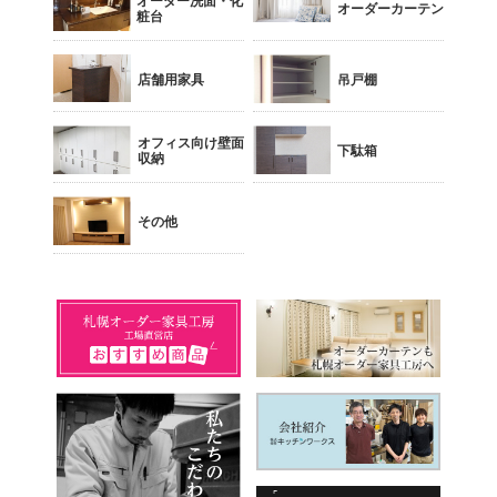
オーダー洗面・化
オーダーカーテン
粧台
店舗用家具
吊戸棚
オフィス向け壁面
下駄箱
収納
その他