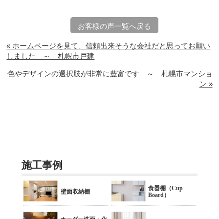
お客様の声一覧へ戻る
« ホームページを見て、信頼出来そうな会社だと思ってお願い
しました ～ 札幌市戸建
色やデザインの選択肢が非常に豊富です ～ 札幌市マンショ
ン »
施工事例
食器棚（Cup
壁面収納棚
Board）