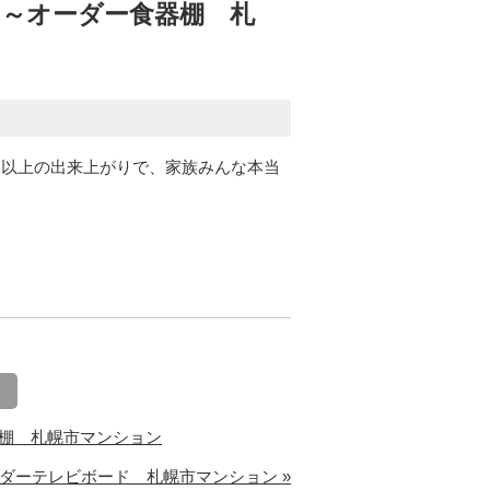
 ～オーダー食器棚 札
像以上の出来上がりで、家族みんな本当
る
納棚 札幌市マンション
ダーテレビボード 札幌市マンション »