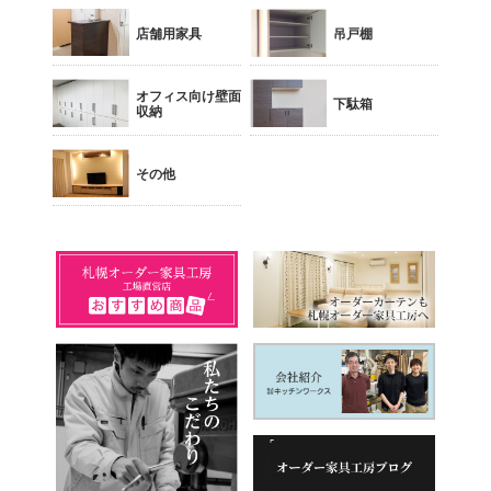
店舗用家具
吊戸棚
オフィス向け壁面
下駄箱
収納
その他