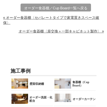
オーダー食器棚／Cup Board一覧へ戻る
« オーダー食器棚〈セパレートタイプで家電置きスペース確
保〉
オーダー食器棚〈扉交換＋一部キャビネット製作〉 »
施工事例
食器棚（Cup
壁面収納棚
Board）
オーダー洗面・化
オーダーカーテン
粧台