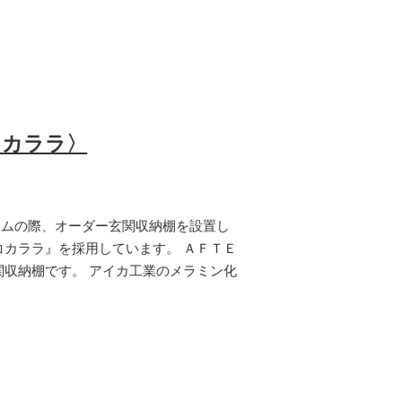
コカララ〉
ームの際、オーダー玄関収納棚を設置し
コカララ』を採用しています。 ＡＦＴＥ
関収納棚です。 アイカ工業のメラミン化