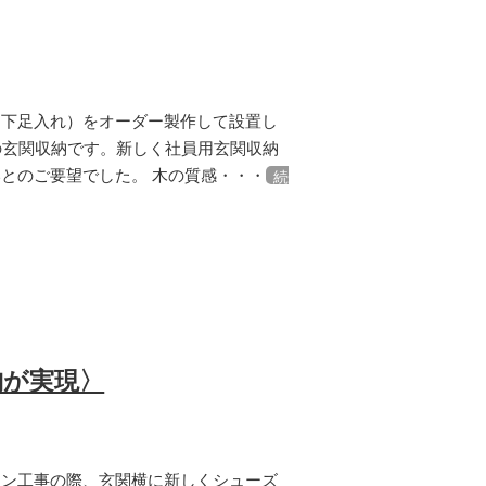
（下足入れ）をオーダー製作して設置し
の玄関収納です。新しく社員用玄関収納
とのご要望でした。 木の質感・・・
続
納が実現〉
ョン工事の際、玄関横に新しくシューズ