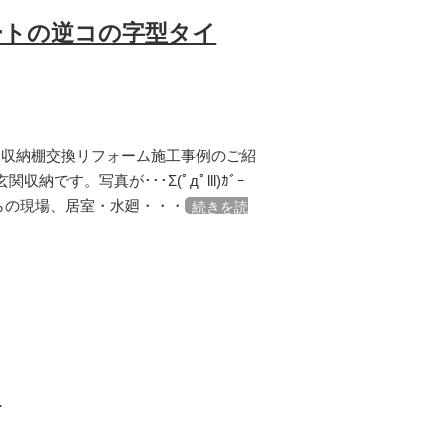
ートの逆コの字型タイ
関収納棚交換リフォーム施工事例のご紹
です。写真が･･･Σ(ﾟдﾟlll)ｶﾞｰ
ちらの現場、居室・水廻・・・
続きを読
〉